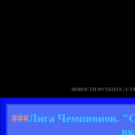
|
НОВОСТИ ФУТБОЛА
СТ
###
Лига Чемпионов. "С
вк