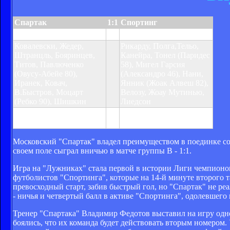
Спартак
1:1
Спортинг
Бояринцев 5
Нани 59
Ковалевски, Жедер,
Рикарду, Полга,Тельо,
Штранцль, Бояринцев,
Канейра, Тонел (Паридес
Титов, Павлюченко
58), Мигел Гарсия
(Овусу-Абейе 80),
(Александро 46), Нани,
Иранек, Ковач,
Янник (Жоак Алвеш 82),
В.Быстров, Моцарт
Велозу, Жоау Мутинью,
(Ребко 90), Шишкин
Лиедсон
Предупреждения:
Предупреждения:
Тонел
Штранцль 80
10, Велозу 19
Московский "Спартак" владел преимуществом в поединке со "
своем поле сыграл вничью в матче группы В - 1:1.
Игра на "Лужниках" стала первой в истории Лиги чемпионо
футболистов "Спортинга", которые на 14-й минуте второго 
превосходный старт, забив быстрый гол, но "Спартак" не ре
- ничья и четвертый балл в активе "Спортинга", одолевшего
Тренер "Спартака" Владимир Федотов выставил на игру одн
боялись, что их команда будет действовать вторым номером