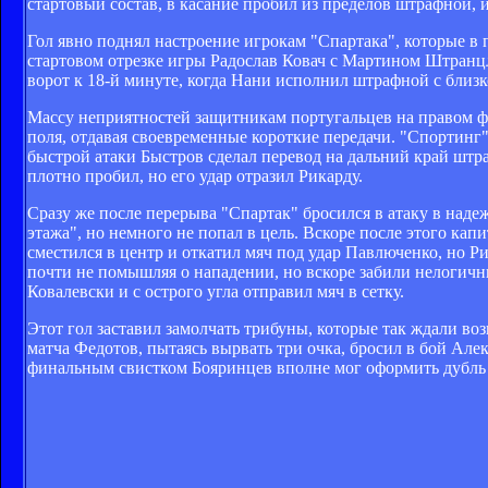
стартовый состав, в касание пробил из пределов штрафной, 
Гол явно поднял настроение игрокам "Спартака", которые в
стартовом отрезке игры Радослав Ковач с Мартином Штранцл
ворот к 18-й минуте, когда Нани исполнил штрафной с близк
Массу неприятностей защитникам португальцев на правом фл
поля, отдавая своевременные короткие передачи. "Спортинг"
быстрой атаки Быстров сделал перевод на дальний край штр
плотно пробил, но его удар отразил Рикарду.
Сразу же после перерыва "Спартак" бросился в атаку в наде
этажа", но немного не попал в цель. Вскоре после этого ка
сместился в центр и откатил мяч под удар Павлюченко, но 
почти не помышляя о нападении, но вскоре забили нелогичн
Ковалевски и с острого угла отправил мяч в сетку.
Этот гол заставил замолчать трибуны, которые так ждали в
матча Федотов, пытаясь вырвать три очка, бросил в бой Але
финальным свистком Бояринцев вполне мог оформить дубль 