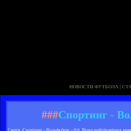
|
НОВОСТИ ФУТБОЛА
СТ
###
Спортинг - Вол
2 матч. Спортинг - Вольфсбург - 0:0. Відео найцікавіших м